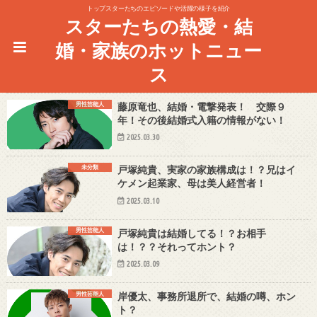
トップスターたちのエピソードや活躍の様子を紹介
スターたちの熱愛・結
婚・家族のホットニュー
ス
男性芸能人
藤原竜也、結婚・電撃発表！ 交際９
年！その後結婚式入籍の情報がない！
2025.03.30
未分類
戸塚純貴、実家の家族構成は！？兄はイ
ケメン起業家、母は美人経営者！
2025.03.10
男性芸能人
戸塚純貴は結婚してる！？お相手
は！？？それってホント？
2025.03.09
男性芸能人
岸優太、事務所退所で、結婚の噂、ホン
ト？