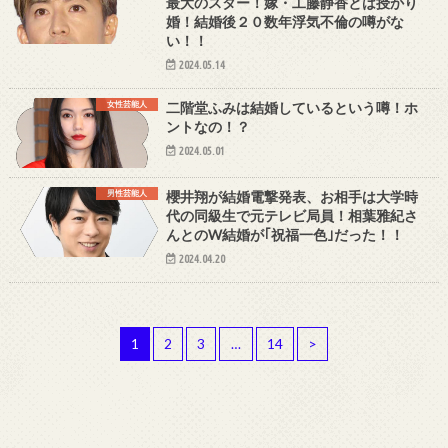
最大のスター！嫁・工藤静香とは授かり
婚！結婚後２０数年浮気不倫の噂がな
い！！
2024.05.14
女性芸能人
二階堂ふみは結婚しているという噂！ホ
ントなの！？
2024.05.01
男性芸能人
櫻井翔が結婚電撃発表、お相手は大学時
代の同級生で元テレビ局員！相葉雅紀さ
んとのW結婚が｢祝福一色｣だった！！
2024.04.20
1
2
3
…
14
>