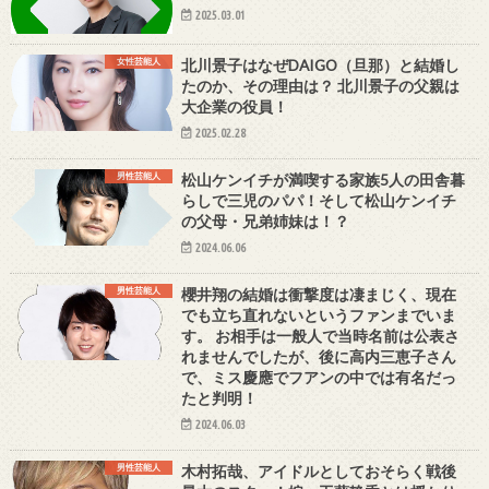
2025.03.01
女性芸能人
北川景子はなぜDAIGO（旦那）と結婚し
たのか、その理由は？ 北川景子の父親は
大企業の役員！
2025.02.28
男性芸能人
松山ケンイチが満喫する家族5人の田舎暮
らしで三児のパパ！そして松山ケンイチ
の父母・兄弟姉妹は！？
2024.06.06
男性芸能人
櫻井翔の結婚は衝撃度は凄まじく、現在
でも立ち直れないというファンまでいま
す。 お相手は一般人で当時名前は公表さ
れませんでしたが、後に高内三恵子さん
で、ミス慶應でフアンの中では有名だっ
たと判明！
2024.06.03
男性芸能人
木村拓哉、アイドルとしておそらく戦後