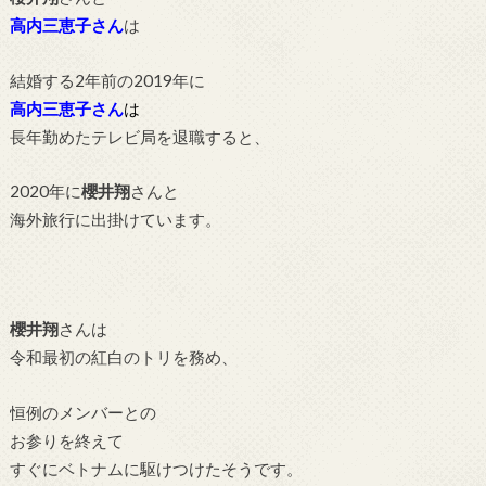
高内三恵子さん
は
結婚する2年前の2019年に
高内三恵子さん
は
長年勤めたテレビ局を退職すると、
2020年に
櫻井翔
さんと
海外旅行に出掛けています。
櫻井翔
さんは
令和最初の紅白のトリを務め、
恒例のメンバーとの
お参りを終えて
すぐにベトナムに駆けつけたそうです。