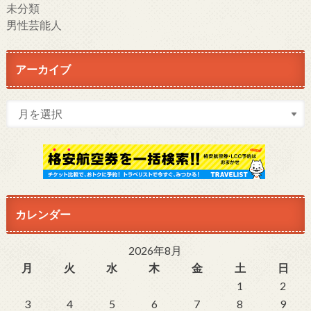
未分類
男性芸能人
アーカイブ
カレンダー
2026年8月
月
火
水
木
金
土
日
1
2
3
4
5
6
7
8
9