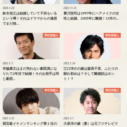
2024.3.20
2023.11.25
鈴木信之は結婚していて子供もいる
豊川悦司は1997年にヘアメイクの女
という噂！それはドラマからの連想
性と結婚、2005年に離婚！11年の…
でまだ独…
男性芸能人
男性芸能人
2023.5.3
2023.2.24
寺脇康文はまだ売れない劇団員にな
江口洋介の嫁は森高千里、ふたりの
りたて2年目で結婚！そのお相手は同
馴れ初めは？そして離婚説はホン
じ劇団…
ト！？
男性芸能人
男性芸能人
2023.3.25
2023.3.1
国宝級イケメンランキング第１位の
大泉洋の嫁（妻）は元フジテレビド