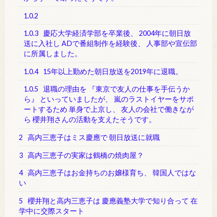
1.0.2
1.0.3
慶応大学経済学部を卒業後、 2004年に朝日放
送に入社し ADで番組制作を経験後、 人事部や宣伝部
に所属しました。
1.0.4
15年以上勤めた朝日放送を2019年に退職。
1.0.5
退職の理由を 『東京で友人の仕事を手伝うか
ら』 といっていましたが、 嵐のラストイヤーをサポ
ートするため 単身で上京し、 友人の会社で働きなが
ら 櫻井翔さんの活動を支えたそうです。
2
高内三恵子はミス慶應で 朝日放送に就職
3
高内三恵子の実家は鶴橋の焼肉屋？
4
高内三恵子はお金持ちのお嬢様育ち、 韓国人ではな
い
5
櫻井翔と高内三恵子は 慶應義塾大学で知り合って 在
学中に交際スタート