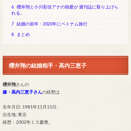
6
櫻井翔と小川彩佳アナの熱愛が 週刊誌に取り上げら
れる。
7
結婚の前年・2020年にベトナム旅行
8
まとめ
櫻井翔の結婚相手・高内三恵子
櫻井翔
さんの
嫁・高内三恵子さん
の経歴は
生年月日: 1981年11月15日、
出生地: 東京
経歴：2002年ミス慶應。