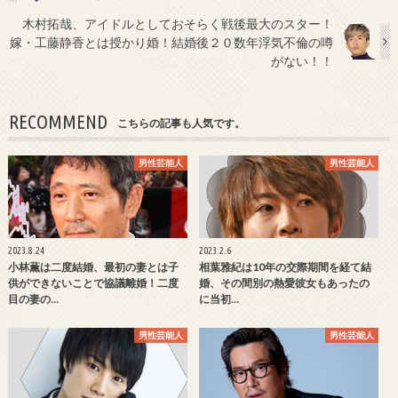
木村拓哉、アイドルとしておそらく戦後最大のスター！
嫁・工藤静香とは授かり婚！結婚後２０数年浮気不倫の噂
がない！！
RECOMMEND
こちらの記事も人気です。
男性芸能人
男性芸能人
2023.8.24
2023.2.6
小林薫は二度結婚、最初の妻とは子
相葉雅紀は10年の交際期間を経て結
供ができないことで協議離婚！二度
婚、その間別の熱愛彼女もあったの
目の妻の…
に当初…
男性芸能人
男性芸能人