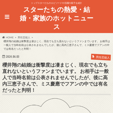
トップスターたちのエピソードや活躍の様子を紹介
スターたちの熱愛・結
婚・家族のホットニュー
ス
HOME
男性芸能人
櫻井翔の結婚は衝撃度は凄まじく、現在でも立ち直れないというファンまでいます。 お相手は
一般人で当時名前は公表されませんでしたが、後に高内三恵子さんで、ミス慶應でフアンの中
では有名だったと判明！
2024.06.03
男性芸能人
櫻井翔の結婚は衝撃度は凄まじく、現在でも立ち
直れないというファンまでいます。 お相手は一般
人で当時名前は公表されませんでしたが、後に高
内三恵子さんで、ミス慶應でフアンの中では有名
だったと判明！