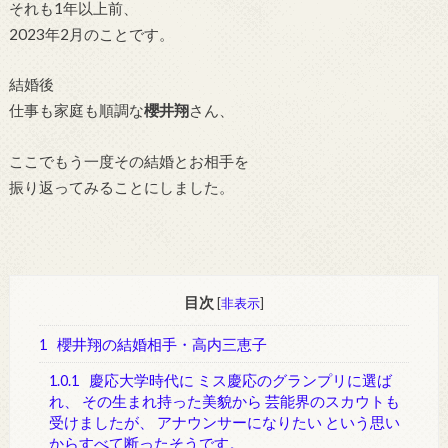
それも1年以上前、
2023年2月のことです。
結婚後
仕事も家庭も順調な
櫻井翔
さん、
ここでもう一度その結婚とお相手を
振り返ってみることにしました。
目次
[
非表示
]
1
櫻井翔の結婚相手・高内三恵子
1.0.1
慶応大学時代に ミス慶応のグランプリに選ば
れ、 その生まれ持った美貌から 芸能界のスカウトも
受けましたが、 アナウンサーになりたい という思い
からすべて断ったそうです。