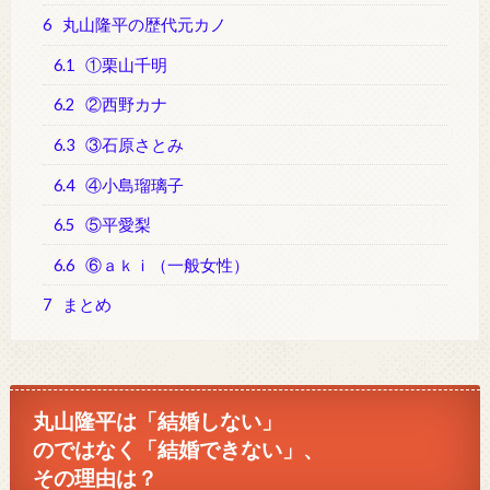
6
丸山隆平の歴代元カノ
6.1
①栗山千明
6.2
②西野カナ
6.3
③石原さとみ
6.4
④小島瑠璃子
6.5
⑤平愛梨
6.6
⑥ａｋｉ（一般女性）
7
まとめ
丸山隆平は「結婚しない」
のではなく「結婚できない」、
その理由は？