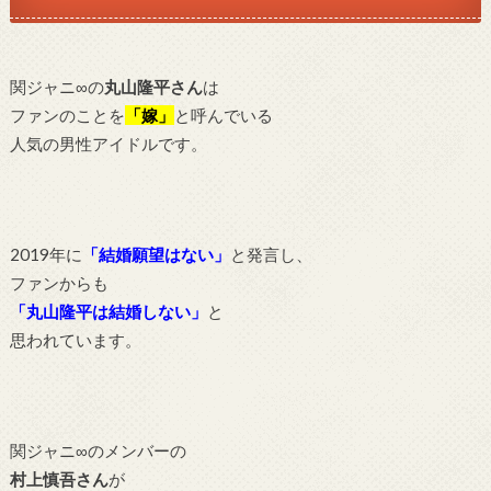
関ジャニ∞の
丸山隆平さん
は
ファンのことを
「嫁」
と呼んでいる
人気の男性アイドルです。
2019年に
「結婚願望はない」
と発言し、
ファンからも
「丸山隆平は結婚しない」
と
思われています。
関ジャニ∞のメンバーの
村上慎吾さん
が