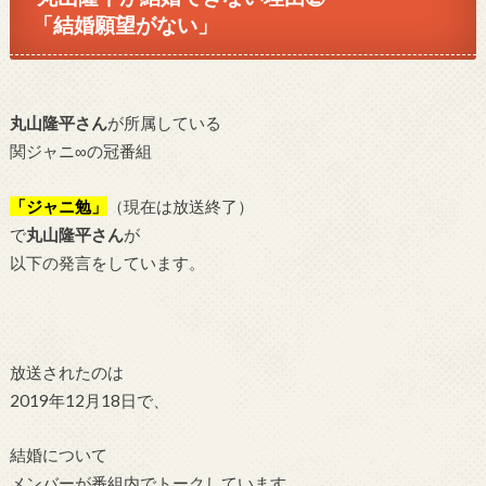
「結婚願望がない」
丸山隆平さん
が所属している
関ジャニ∞の冠番組
「ジャニ勉」
（現在は放送終了）
で
丸山隆平さん
が
以下の発言をしています。
放送されたのは
2019年12月18日で、
結婚について
メンバーが番組内でトークしています。