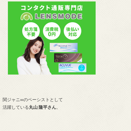
関ジャニ∞のベーシストとして
活躍している
丸山 隆平さん
。