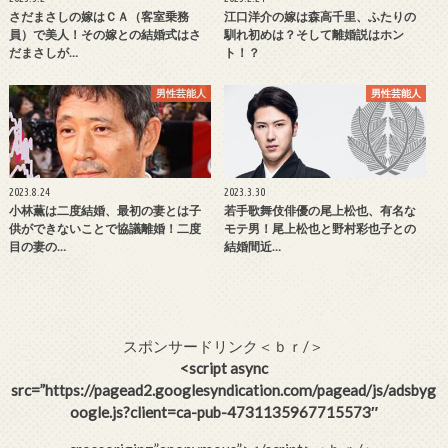
さだまさしの嫁はＣＡ（客室乗務
江口洋介の嫁は森高千里、ふたりの
員）で美人！その嫁との結婚式はさ
馴れ初めは？そして離婚説はホン
だまさしが…
ト！？
男性芸能人
男性芸能人
2023.8.24
2023.3.30
小林薫は二度結婚、最初の妻とは子
若手歌舞伎俳優の尾上松也、有名な
供ができないことで協議離婚！二度
モテ男！尾上松也と野村彩也子との
目の妻の…
結婚間近…
スポンサードリンク＜ｂｒ/＞
<script async
src=”https://pagead2.googlesyndication.com/pagead/js/adsbyg
oogle.js?client=ca-pub-4731135967715573″