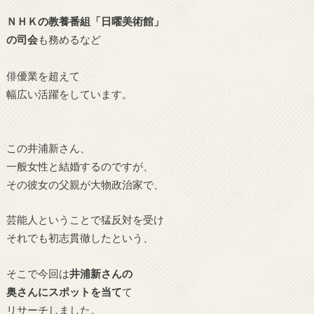
ＮＨＫの教養番組「日曜美術館」
の司会
も務めるなど
俳優業を超えて
幅広い活躍をしています。
この井浦新さん、
一般女性と結婚するのですが、
その彼女の父親が大物政治家で、
芸能人ということで猛反対を受け
それでも初志貫徹したという、
そこで今回は
井浦新さんの
奥さんにスポットを当て
て
リサーチしました。