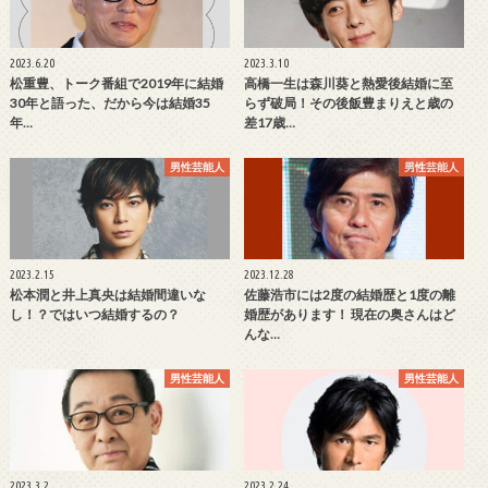
2023.6.20
2023.3.10
松重豊、トーク番組で2019年に結婚
高橋一生は森川葵と熱愛後結婚に至
30年と語った、だから今は結婚35
らず破局！その後飯豊まりえと歳の
年…
差17歳…
男性芸能人
男性芸能人
2023.2.15
2023.12.28
松本潤と井上真央は結婚間違いな
佐藤浩市には2度の結婚歴と1度の離
し！？ではいつ結婚するの？
婚歴があります！ 現在の奥さんはど
んな…
男性芸能人
男性芸能人
2023.3.2
2023.2.24