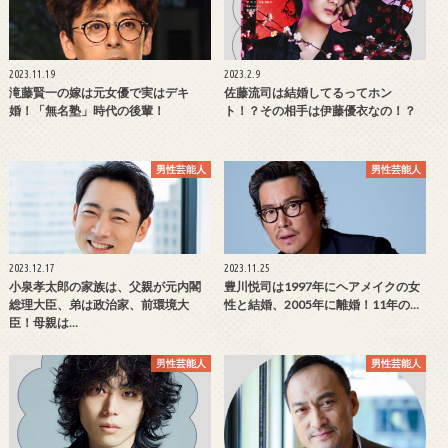
2023.11.19
2023.2.9
滝藤賢一の嫁は元女優で実はデキ
佐藤流司は結婚してるってホン
婚！「無名塾」時代の後輩！
ト！？その相手は伊藤優衣なの！？
男性芸能人
男性芸能人
2023.12.17
2023.11.25
小泉孝太郎の家族は、父親が元内閣
豊川悦司は1997年にヘアメイクの女
総理大臣、弟は政治家、前環境大
性と結婚、2005年に離婚！11年の…
臣！母親は…
男性芸能人
男性芸能人