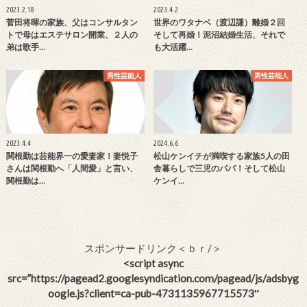
2023.2.18
2023.4.2
菅田将暉の家族、父はコンサルタン
世界のワタナベ（渡辺謙）離婚２回
トで母はエステサロン開業、２人の
そして再婚！泥沼結婚生活、それで
弟は歌手…
も大活躍…
男性芸能人
男性芸能人
2023.4.4
2024.6.6
関根勤は芸能界一の愛妻家！妻悦子
松山ケンイチが満喫する家族5人の田
さんは関根勤へ「人間愛」と言い、
舎暮らしで三児のパパ！そして松山
関根勤は…
ケンイ…
スポンサードリンク＜ｂｒ/＞
<script async
src=”https://pagead2.googlesyndication.com/pagead/js/adsbyg
oogle.js?client=ca-pub-4731135967715573″