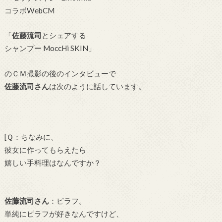
コラボWebCM
「
佐藤流司
とシェアする
シャンプー MoccHi SKIN」
のＣＭ撮影の後のインタビューで
佐藤流司さん
は
次のように話しています。
[Ｑ：ちなみに、
彼女に作ってもらえたら
嬉しい手料理はなんですか？
佐藤流司さん
：
ピラフ。
単純にピラフが好きなんですけど、