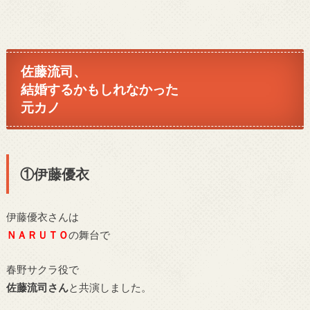
佐藤流司、
結婚するかもしれなかった
元カノ
①伊藤優衣
伊藤優衣さんは
ＮＡＲＵＴＯ
の舞台で
春野サクラ役で
佐藤流司さん
と共演しました。