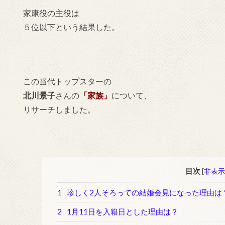
家康役の主役は
５位以下という結果した。
この当代トップスターの
北川景子
さんの
「家族」
について、
リサーチしました。
目次
[
非表示
1
珍しく2人そろっての結婚会見になった理由は
2
1月11日を入籍日とした理由は？