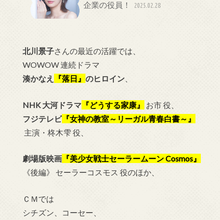
企業の役員！
2025.02.28
北川景子
さんの最近の活躍では、
WOWOW 連続ドラマ
湊かなえ
『落日』
のヒロイン
、
NHK 大河ドラマ
『どうする家康』
お市 役、
フジテレビ
『女神の教室～リーガル青春白書～』
主演・柊木雫 役、
劇場版映画
『美少女戦士セーラームーン Cosmos』
《後編》 セーラーコスモス 役のほか、
ＣＭでは
シチズン、コーセー、