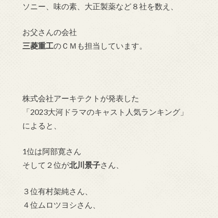
ソニー、味の素、大正製薬など８社を数え、
お父さんの会社
三菱重工
のＣＭも担当しています。
株式会社アーキテクトが発表した
「2023大河ドラマのキャスト人気ランキング」
によると、
1位は阿部寛さん
そして２位が
北川景子
さん、
３位有村架純さん、
４位ムロツヨシさん、