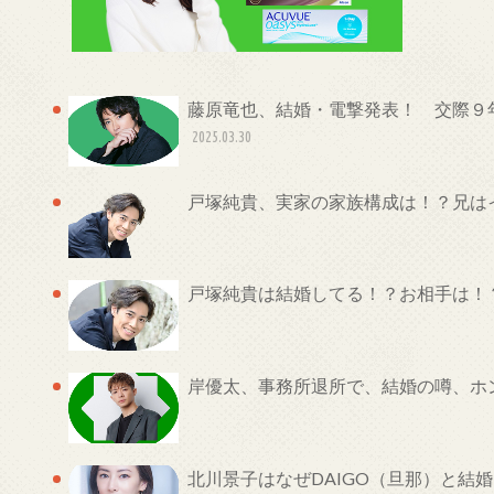
藤原竜也、結婚・電撃発表！ 交際９
2025.03.30
戸塚純貴、実家の家族構成は！？兄は
戸塚純貴は結婚してる！？お相手は！
岸優太、事務所退所で、結婚の噂、ホ
北川景子はなぜDAIGO（旦那）と結