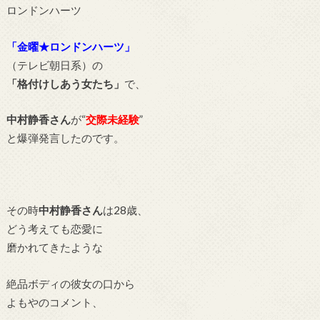
ロンドンハーツ
「
金曜★ロンドンハーツ」
（テレビ朝日系）の
「格付けしあう女たち」
で、
中村静香さん
が“
交際未経験
”
と爆弾発言したのです。
その時
中村静香さん
は28歳、
どう考えても恋愛に
磨かれてきたような
絶品ボディの彼女の口から
よもやのコメント、