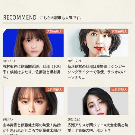
RECOMMEND
こちらの記事も人気です。
女性芸能人
女性芸能人
2023.2.13
2023.12.21
有村架純に結婚間近説。旦那（お相
新垣結衣の旦那は星野源！シンガー
手）候補はふたり、佐藤健と磯村勇
ソングライターで俳優、ラジオのパ
斗。
ーソナリ…
女性芸能人
女性芸能人
2023.7.4
2023.2.22
山本舞香と伊藤健太郎の熱愛！結婚
広瀬アリスが関ジャニ∞大倉忠義と熱
かと思われたところで伊藤健太郎が
愛！？妊娠の噂、ホント？