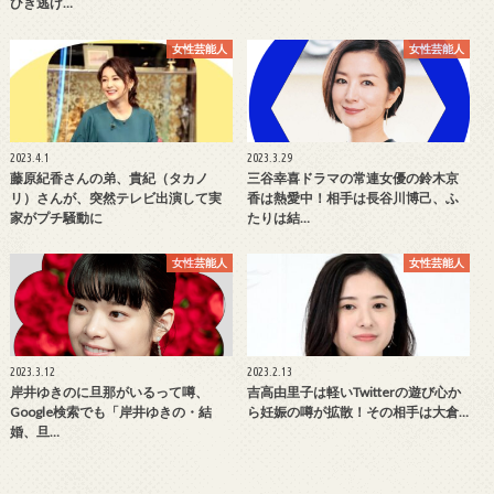
ひき逃げ…
女性芸能人
女性芸能人
2023.4.1
2023.3.29
藤原紀香さんの弟、貴紀（タカノ
三谷幸喜ドラマの常連女優の鈴木京
リ）さんが、突然テレビ出演して実
香は熱愛中！相手は長谷川博己、ふ
家がプチ騒動に
たりは結…
女性芸能人
女性芸能人
2023.3.12
2023.2.13
岸井ゆきのに旦那がいるって噂、
吉高由里子は軽いTwitterの遊び心か
Google検索でも「岸井ゆきの・結
ら妊娠の噂が拡散！その相手は大倉…
婚、旦…