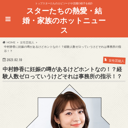
トップスターたちのエピソードや活躍の様子を紹介
スターたちの熱愛・結
婚・家族のホットニュー
ス
HOME
女性芸能人
中村静香に妊娠の噂があるけどホントなの！？経験人数ゼロっていうけどそれは事務所の指
示！？
2023.02.10
女性芸能人
中村静香に妊娠の噂があるけどホントなの！？経
験人数ゼロっていうけどそれは事務所の指示！？