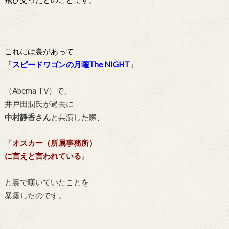
これには裏があって
「
スピードワゴンの月曜T
he
NIGHT
」
（Abema TV）で、
井戸田潤氏が過去に
中村静香さん
と共演した際、
『
オスカー（所属事務所）
に言えと言われている
』
と裏で嘆いていたことを
暴露したのです。