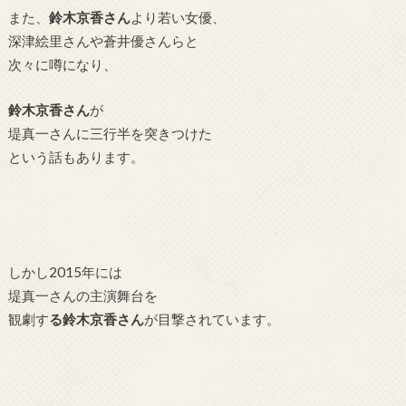
また、
鈴木京香さん
より若い女優、
深津絵里さんや蒼井優さんらと
次々に噂になり、
鈴木京香さん
が
堤真一さんに三行半を突きつけた
という話もあります。
しかし2015年には
堤真一さんの主演舞台を
観劇す
る鈴木京香さん
が目撃されています。