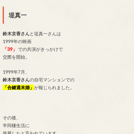
堤真一
鈴木京香さん
と堤真一さんは
1999年の映画
「39」
での共演がきっかけで
交際を開始。
1999年7月、
鈴木京香さん
の自宅マンションでの
「合鍵週末婚」
が報じられました。
その後、
半同棲生活に
発展したと言われています。