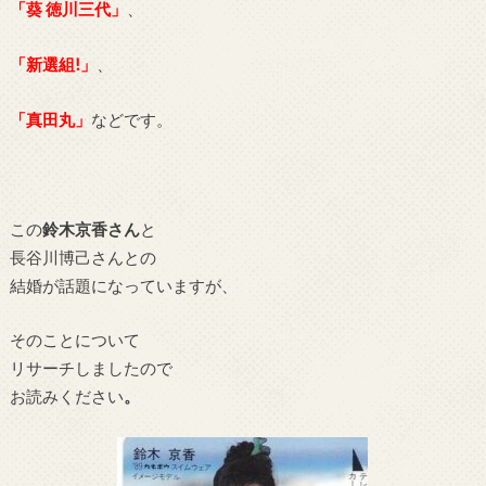
「葵 徳川三代」
、
「新選組!」
、
「真田丸」
などです。
この
鈴木京香さん
と
長谷川博己さんとの
結婚が話題になっていますが、
そのことについて
リサーチしましたので
お読みください
。