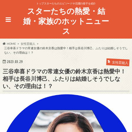
トップスターたちのエピソードや活躍の様子を紹介
スターたちの熱愛・結
婚・家族のホットニュー
ス
HOME
女性芸能人
三谷幸喜ドラマの常連女優の鈴木京香は熱愛中！相手は長谷川博己、ふたりは結婚しそうでし
ない、その理由は！？
2023.03.29
女性芸能人
三谷幸喜ドラマの常連女優の鈴木京香は熱愛中！
相手は長谷川博己、ふたりは結婚しそうでしな
い、その理由は！？