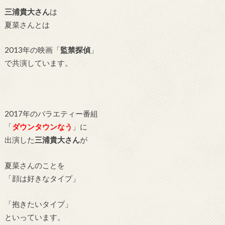
三浦貴大さん
は
夏菜さんとは
2013年の映画「
監禁探偵
」
で共演しています。
2017年のバラエティー番組
「
ダウンタウンなう
」に
出演した
三浦貴大さん
が
夏菜さんのことを
「顔は好きなタイプ」
「抱きたいタイプ」
といっています。