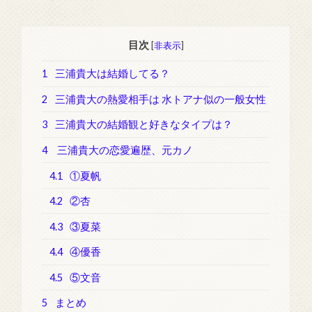
目次
[
非表示
]
1
三浦貴大は結婚してる？
2
三浦貴大の熱愛相手は 水トアナ似の一般女性
3
三浦貴大の結婚観と好きなタイプは？
4
三浦貴大の恋愛遍歴、元カノ
4.1
①夏帆
4.2
②杏
4.3
③夏菜
4.4
④優香
4.5
⑤文音
5
まとめ