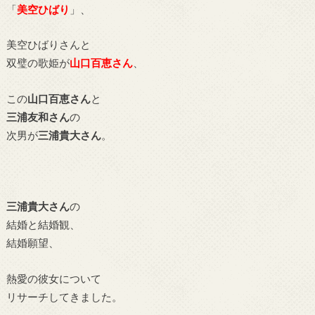
「
美空ひばり
」、
美空ひばりさんと
双璧の歌姫が
山口百恵さん
、
この
山口百恵さん
と
三浦友和さん
の
次男が
三浦貴大さん
。
三浦貴大さん
の
結婚と結婚観、
結婚願望、
熱愛の彼女について
リサーチしてきました。