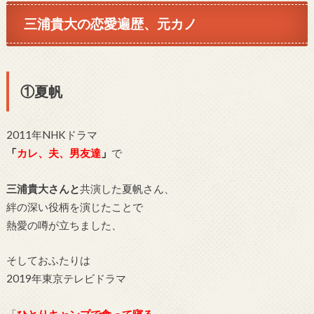
三浦貴大の恋愛遍歴、元カノ
①夏帆
2011年NHKドラマ
「
カレ、夫、男友達
」
で
三浦貴大さんと
共演した夏帆さん、
絆の深い役柄を演じたことで
熱愛の噂が立ちました、
そしておふたりは
2019年東京テレビドラマ
「
ひとりキャンプで食って寝る
」