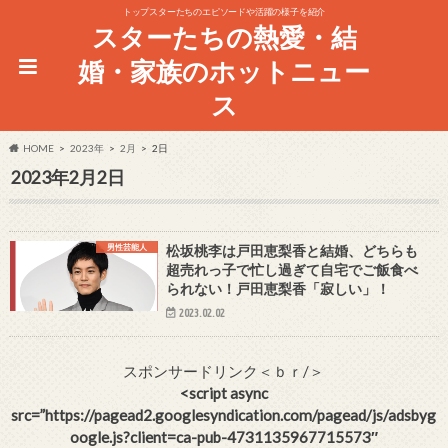
トップスターたちのエピソードや活躍の様子を紹介
スターたちの熱愛・結
婚・家族のホットニュー
ス
HOME
2023年
2月
2日
2023年2月2日
男性芸能人
松坂桃李は戸田恵梨香と結婚、どちらも
超売れっ子で忙し過ぎて自宅でご飯食べ
られない！戸田恵梨香「寂しい」！
2023.02.02
スポンサードリンク＜ｂｒ/＞
<script async
src=”https://pagead2.googlesyndication.com/pagead/js/adsbyg
oogle.js?client=ca-pub-4731135967715573″