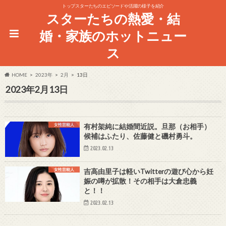
トップスターたちのエピソードや活躍の様子を紹介
スターたちの熱愛・結
婚・家族のホットニュー
ス
HOME
2023年
2月
13日
2023年2月13日
女性芸能人
有村架純に結婚間近説。旦那（お相手）
候補はふたり、佐藤健と磯村勇斗。
2023.02.13
女性芸能人
吉高由里子は軽いTwitterの遊び心から妊
娠の噂が拡散！その相手は大倉忠義
と！！
2023.02.13