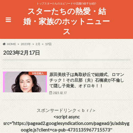
トップスターたちのエピソードや活躍の様子を紹介
スターたちの熱愛・結
婚・家族のホットニュー
ス
HOME
2023年
2月
17日
2023年2月17日
女性芸能人
原田美枝子は鳥取砂丘で結婚式、ロマン
チック！その旦那（夫）石橋凌が不倫し
て隠し子発覚、オドロキ！！
2023.02.17
スポンサードリンク＜ｂｒ/＞
<script async
src=”https://pagead2.googlesyndication.com/pagead/js/adsbyg
oogle.js?client=ca-pub-4731135967715573″