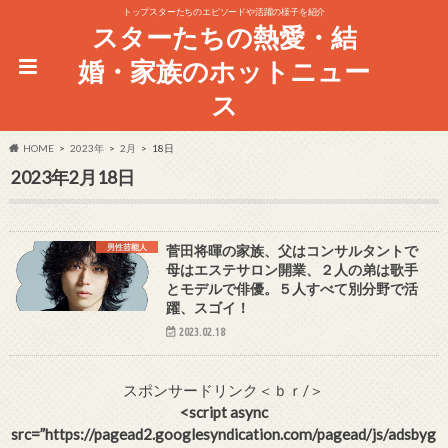
トップスターたちのエピソードや活躍の様子を紹介
スターたちの熱愛・結
婚・家族のホットニュー
ス
HOME
2023年
2月
18日
2023年2月18日
男性芸能人
菅田将暉の家族、父はコンサルタントで
母はエステサロン開業、２人の弟は歌手
とモデルで俳優。５人すべて別分野で活
躍、スゴイ！
2023.02.18
スポンサードリンク＜ｂｒ/＞
<script async
src=”https://pagead2.googlesyndication.com/pagead/js/adsbyg