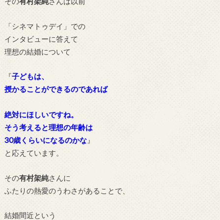
その
有村架純
さんは以前
「
シネマトゥデイ」での
インタビューに答えて
理想の結婚について
『
子どもは、
授かることができるのであれば
絶対にほしいですね。
そう考えると理想の年齢は
30歳くらいになるのかな
』
と応えています。
その
有村架純
さんに
ふたりの熱愛のうわさがある
ことで、
結婚間近という