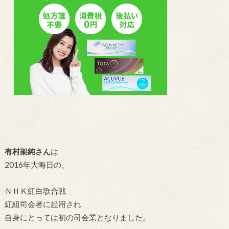
有村架純さん
は
2016年大晦日の、
ＮＨＫ紅白歌合戦
紅組司会者に起用され
自身にとっては初の司会業となりました。