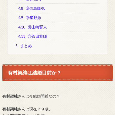
4.8
⑧西島隆弘
4.9
⑨星野源
4.10
⑩山崎賢人
4.11
⑪菅田将暉
5
まとめ
有村架純は結婚目前か？
有村架純
さんは今結婚間近なの？
有村架純
さんは現在２９歳、