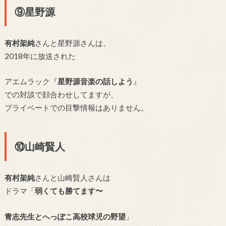
⑨星野源
有村架純
さんと星野源さんは、
2018年に放送された
アエムラック『
星野源音楽の話しよう
』
での対談で顔合わせしてますが、
プライベートでの目撃情報はありません。
⑩山崎賢人
有村架純
さんと山崎賢人さんは
ドラマ「
弱くても勝てます〜
青志先生とへっぽこ高校球児の野望
」