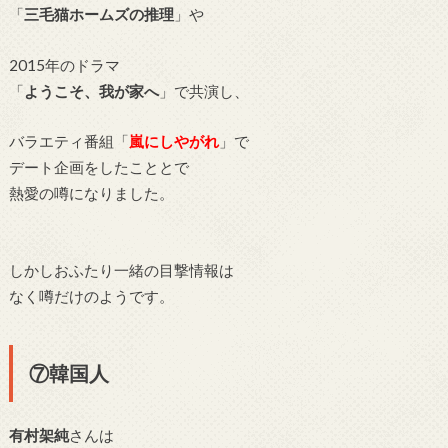
「
三毛猫ホームズの推理
」や
2015年のドラマ
「
ようこそ、我が家へ
」で
共演し
、
バラエティ番組「
嵐にしやがれ
」で
デート企画をしたこととで
熱愛の噂になりました。
しかしおふたり一緒の目撃情報は
なく噂だけのようです。
⑦韓国人
有村架純
さんは