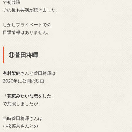
で初共演
その後も共演が続きました。
しかしプライベートでの
目撃情報はありません。
⑪菅田将暉
有村架純
さんと
菅田将暉は
2020年に公開の映画
「
花束みたいな恋をした
」
で共演
しましたが、
当時
菅田将暉さんは
小松菜奈さんとの