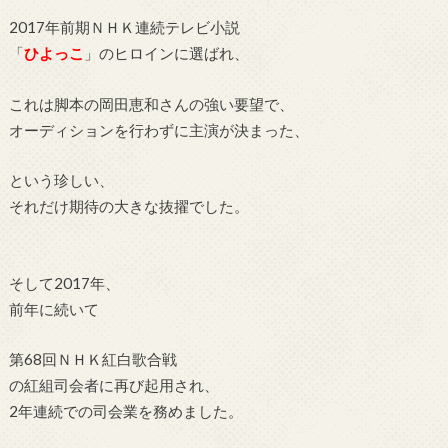
2017年前期ＮＨＫ連続テレビ小説
「
ひよっこ
」のヒロインに選ばれ、
これは
脚本の岡田恵和さん
の強い要望で、
オーディションを行わずに主演が決まった、
という珍しい、
それだけ期待の大きな抜擢でした。
そして
2017年、
前年に続いて
第68回ＮＨＫ紅白歌合戦
の
紅組司会者に再び起用され、
2年連続での司会業を務めました。