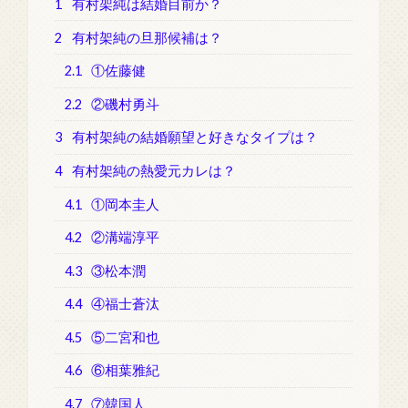
1
有村架純は結婚目前か？
2
有村架純の旦那候補は？
2.1
①佐藤健
2.2
②磯村勇斗
3
有村架純の結婚願望と好きなタイプは？
4
有村架純の熱愛元カレは？
4.1
①岡本圭人
4.2
②溝端淳平
4.3
③松本潤
4.4
④福士蒼汰
4.5
⑤二宮和也
4.6
⑥相葉雅紀
4.7
⑦韓国人