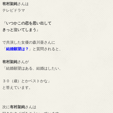
有村架純
さんは
テレビドラマ
『
いつかこの恋を思い出して
きっと泣いてしまう
』
で共演した女優の森川葵さんに
「
結婚願望は？
」と質問されると、
有村架純
さんが
「結婚願望はある、結婚はしたい、
３０（歳）とかベストかな」
と答えています。
次に
有村架純
さんは