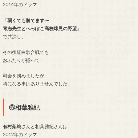
2014年のドラマ
「
弱くても勝てます〜
青志先生とへっぽこ高校球児の野望
」
で
共演
し、
その後
紅白歌合戦でも
おふたりが揃って
司会を務めましたが
噂になる事はありませんでした。
⑥相葉雅紀
有村架純
さんと相葉雅紀さんは
2012年のドラマ