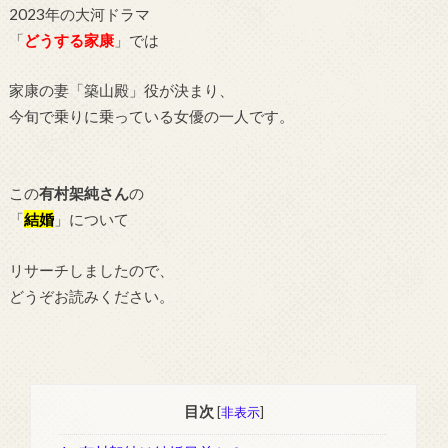
2023年の大河ドラマ
「
ど
うする家康
」では
家康の妻「築山殿」役が決まり、
今旬で乗りに乗っている女優の一人です。
この
有村架純さん
の
「
結婚
」について
リサーチしましたので、
どうぞお読みください。
目次
[
非表示
]