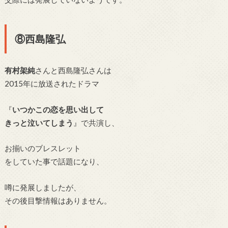
⑧西島隆弘
有村架純
さんと西島隆弘さんは
2015年に放送されたドラマ
『
いつかこの恋を思い出して
きっと泣いてしまう
』で
共演し、
お揃いのブレスレット
をしていた事で話題になり、
噂に発展しましたが、
その後目撃情報はありません。