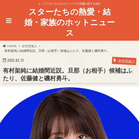
トップスターたちのエピソードや活躍の様子を紹介
スターたちの熱愛・結
婚・家族のホットニュー
ス
HOME
女性芸能人
有村架純に結婚間近説。旦那（お相手）候補はふたり、佐藤健と磯村勇斗。
2023.02.13
女性芸能人
有村架純に結婚間近説。旦那（お相手）候補はふ
たり、佐藤健と磯村勇斗。