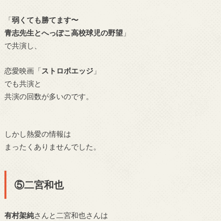
「
弱くても勝てます〜
青志先生とへっぽこ高校球児の野望
」
で共演し、
恋愛映画「
ストロボエッジ
」
でも共演と
共演の回数が多いのです。
しかし熱愛の情報は
まったくありませんでした。
⑤二宮和也
有村架純
さんと二宮和也さんは